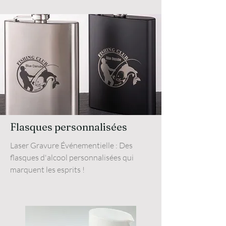
Flasques personnalisées
Laser Gravure Événementielle : Des
flasques d'alcool personnalisées qui
marquent les esprits !