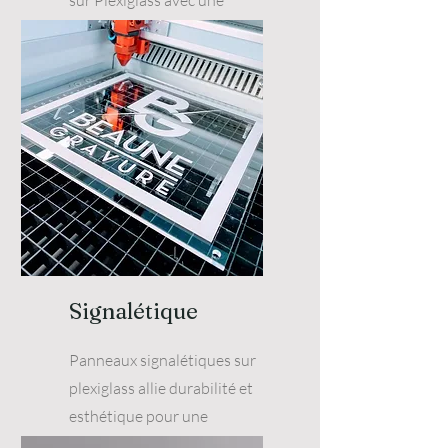
sur Plexiglass avec une
gravure laser précise et un
large choix de couleurs.
Signalétique
Panneaux signalétiques sur
plexiglass allie durabilité et
esthétique pour une
communication