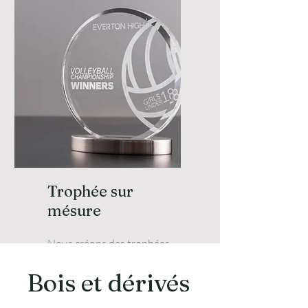
professionnelle.
Trophée sur
mésure
Nous créons des trophées
personnalisés en plexiglas,
Bois et dérivés
alliant élégance et originalité.